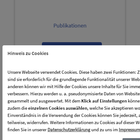
Publikationen
weiterlesen
Hinweis zu Cookies
Unsere Webseite verwendet Cookies. Diese haben zwei Funktionen: 
sind sie erforderlich für die grundlegende Funktionalität unserer We
anderen können wir mit Hilfe der Cookies unsere Inhalte für Sie imme
verbessern. Hierzu werden u. a. pseudonymisierte Daten von Websit
gesammelt und ausgewertet. Mit dem
Klick auf Einstellungen
könne
zudem die
einzelnen Cookies auswählen
, welche Sie akzeptieren wo
Neuigkeiten
Einverständnis in die Verwendung der Cookies können Sie jederzeit,
teilweise, widerrufen. Weitere Informationen zu Cookies auf dieser W
finden Sie in unserer
Datenschutzerklärung
und zu uns im
Impressum