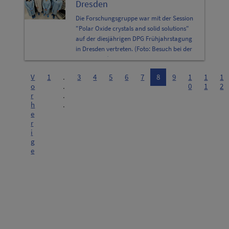
Dresden
Die Forschungsgruppe war mit der Session
"Polar Oxide crystals and solid solutions"
auf der diesjährigen DPG Frühjahrstagung
in Dresden vertreten. (Foto: Besuch bei der
TU Dresden)
V
1
.
3
4
5
6
7
8
9
1
1
1
o
.
0
1
2
r
.
h
.
e
r
i
g
e