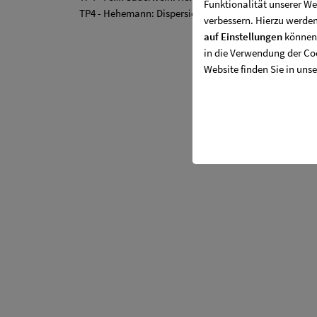
Funktionalität unserer We
TP4 - Hehemann: Dispersion (UV-VIS-NIR) des Brechu
verbessern. Hierzu werde
auf Einstellungen
können 
in die Verwendung der Coo
Website finden Sie in uns