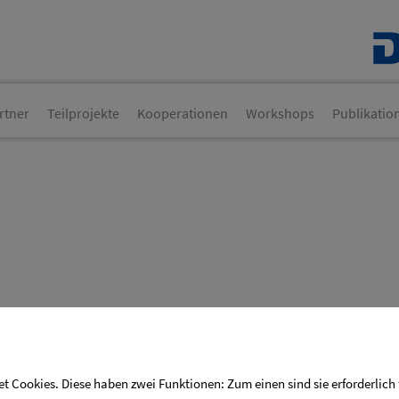
rtner
Teilprojekte
Kooperationen
Workshops
Publikatio
hungsgruppe
 Cookies. Diese haben zwei Funktionen: Zum einen sind sie erforderlich
zierter Photolumineszenz in LNT