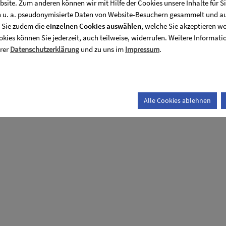
bsite. Zum anderen können wir mit Hilfe der Cookies unsere Inhalte für S
ngsindex von LNT
n u. a. pseudonymisierte Daten von Website-Besuchern gesammelt und a
Sie zudem die
einzelnen Cookies auswählen
, welche Sie akzeptieren w
kies können Sie jederzeit, auch teilweise, widerrufen. Weitere Informati
erer
Datenschutzerklärung
und zu uns im
Impressum
.
Alle Cookies ablehnen