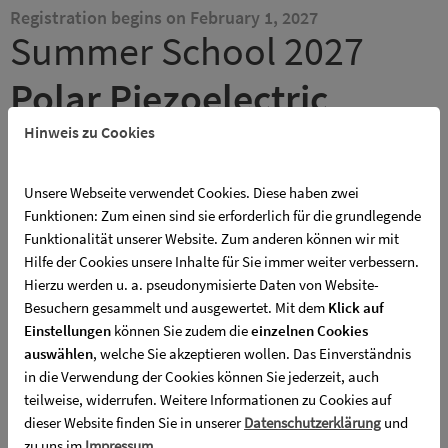
Registration begins on February 1, 2027
Summer School 2027
Polar Piezoelectric
Oxides
Hinweis zu Cookies
Juli 5 - 7, 2027 Paderborn
Unsere Webseite verwendet Cookies. Diese haben zwei
Funktionen: Zum einen sind sie erforderlich für die grundlegende
Funktionalität unserer Website. Zum anderen können wir mit
The summer school focusses on preparation, characterization and
Hilfe der Cookies unsere Inhalte für Sie immer weiter verbessern.
application of polar piezoelectric oxide crystals with special
Hierzu werden u. a. pseudonymisierte Daten von Website-
emphasis on lithium niobate, lithium tantalate and its solid
Besuchern gesammelt und ausgewertet. Mit dem
Klick auf
solutions. Atomistic transport processes, the behavior of domain
Einstellungen
können Sie zudem die
einzelnen Cookies
walls and many other fundamental topics including advanced
auswählen
, welche Sie akzeptieren wollen. Das Einverständnis
characterization methods will be introduced. Special sessions will
in die Verwendung der Cookies können Sie jederzeit, auch
address applications of such materials in quantum optics and
teilweise, widerrufen. Weitere Informationen zu Cookies auf
photonics. The event is organized by the DFG Research Unit 5044
dieser Website finden Sie in unserer
Datenschutzerklärung
und
Periodic low-dimensional defect structures in polar oxides.
zu uns im
Impressum
.