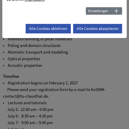
Flyer
Einstellungen
Workshop topics
• Fundamentals of ferroelectrics
Alle Cookies ablehnen
Alle Cookies akzeptieren
• Crystal growth and epitaxial thin-film deposition
• Interface bonding of polar materials
• Poling and domain structures
• Atomistic transport and modeling
• Optical properties
• Acoustic properties
Timeline
• Registration begins on February 1, 2027
Please send your registration form by e-mail to for5044-
contact@tu-clausthal.de.
• Lectures and tutorials
July 5: 12:00 am - 6:00 pm
July 6: 8:30 am – 4:30 pm
July 7: 9:00 am – 9:45 pm